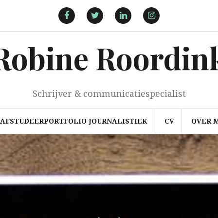
Facebook
Twitter
LinkedIn
Instagram
Robine Roordin
Schrijver & communicatiespecialist
AFSTUDEERPORTFOLIO JOURNALISTIEK
CV
OVER M