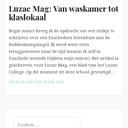
Luzac Mag: Van waskamer tot
klaslokaal
Begin maart kreeg ik de opdracht om een stukje te
schrijven over een Enschedees herenhuis aan de
Boddenkampsingel. Ik werd weer even
teruggenomen naar de tijd waarin ik zelf in
Enschede woonde (tijdens mijn minor). Het artikel is
geschreven voor Luzac Mag, een blad van het Luzac
College. Op dit moment zit deze school gevestigd…
Luzac
Ga door met het lezen van
Mag:
Van
waskamer
tot
klaslokaal
Zoeken
naar: