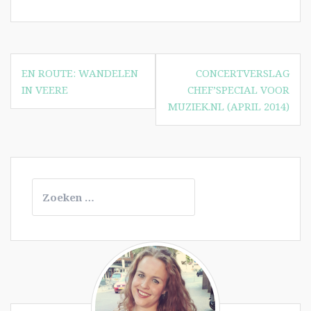
Bericht
EN ROUTE: WANDELEN
CONCERTVERSLAG
navigatie
IN VEERE
CHEF’SPECIAL VOOR
MUZIEK.NL (APRIL 2014)
Zoeken
naar: