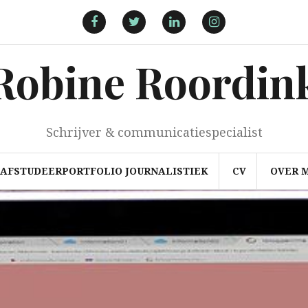
Facebook
Twitter
LinkedIn
Instagram
Robine Roordin
Schrijver & communicatiespecialist
AFSTUDEERPORTFOLIO JOURNALISTIEK
CV
OVER M