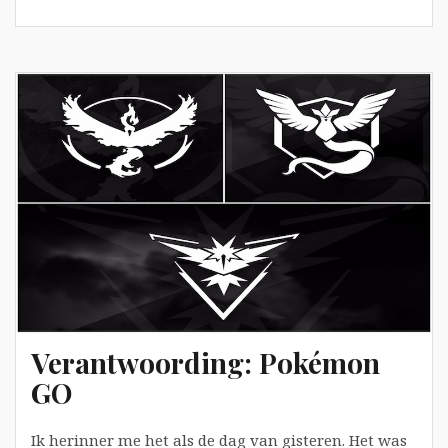
Are
you
a
‘fraud’?
Verantwoording: Pokémon
GO
Ik herinner me het als de dag van gisteren. Het was