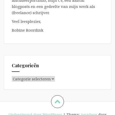
afstudeerportfolio, mijn CV, een aantal
blogposts en een gedeelte van mijn werk als
(freelance) schrijver.
Veel leesplezier,
Robine Roordink
Categorieën
Categorieën
Ondersteund door WordPress
|
Thema:
Amadeus
door