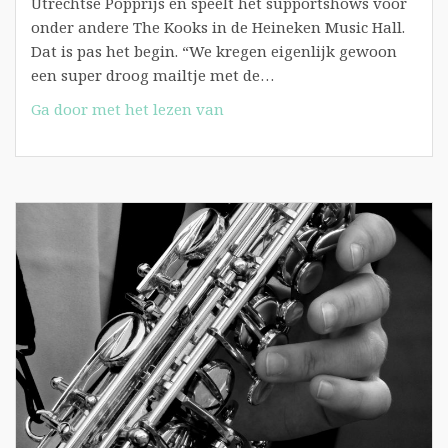
Utrechtse Popprijs en speelt het supportshows voor
onder andere The Kooks in de Heineken Music Hall.
Dat is pas het begin. “We kregen eigenlijk gewoon
een super droog mailtje met de…
Soundz:
Ga door met het lezen van
The
Brahms
schiet
geen
wortel