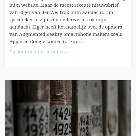
mijn website. Maar de meest recente nieuwsbrief
van Elger van der Wel trok mijn aandacht. Om
specifieker te zijn: één onderwerp trok mijn
aandacht. Elger heeft het namelijk over de opmars
van Augmented Reality. Smartphone makers zoals
Apple en Google komen (of zijn…
AR
Ga door met het lezen van
maakt
zijn
opmars:
nu
de
journalistiek
nog