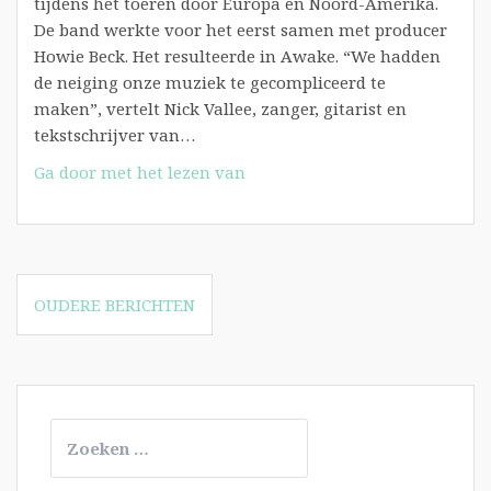
tijdens het toeren door Europa en Noord-Amerika.
De band werkte voor het eerst samen met producer
Howie Beck. Het resulteerde in Awake. “We hadden
de neiging onze muziek te gecompliceerd te
maken”, vertelt Nick Vallee, zanger, gitarist en
tekstschrijver van…
Soundz:
Ga door met het lezen van
Positief
na
pijnperiode
Berichtennavigatie
OUDERE BERICHTEN
Zoeken
naar: