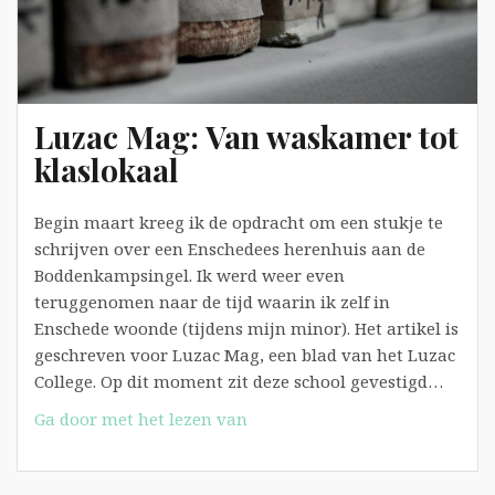
Luzac Mag: Van waskamer tot
klaslokaal
Begin maart kreeg ik de opdracht om een stukje te
schrijven over een Enschedees herenhuis aan de
Boddenkampsingel. Ik werd weer even
teruggenomen naar de tijd waarin ik zelf in
Enschede woonde (tijdens mijn minor). Het artikel is
geschreven voor Luzac Mag, een blad van het Luzac
College. Op dit moment zit deze school gevestigd…
Luzac
Ga door met het lezen van
Mag:
Van