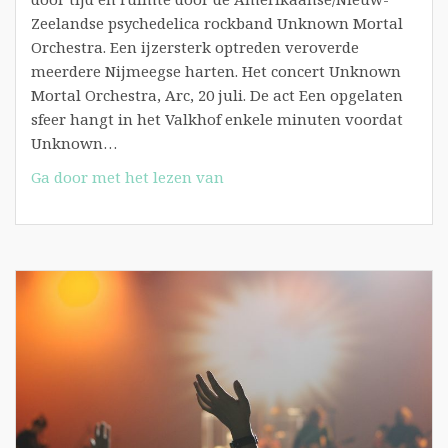
Zeelandse psychedelica rockband Unknown Mortal
Orchestra. Een ijzersterk optreden veroverde
meerdere Nijmeegse harten. Het concert Unknown
Mortal Orchestra, Arc, 20 juli. De act Een opgelaten
sfeer hangt in het Valkhof enkele minuten voordat
Unknown…
#valkhof15:
Ga door met het lezen van
Unknown
Mortal
Orchestra
betovert
Nijmegen
(3voor12
juli
2015)