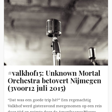
tussen
de
vallende
blaadjes
#valkhof15: Unknown Mortal
Orchestra betovert Nijmegen
(3voor12 juli 2015)
“Dat was een goede trip hè?” Een regenachtig
Valkhof werd gisteravond meegenomen op een reis
door tijd en ruimte door de Amerikaanse/Nieuw-