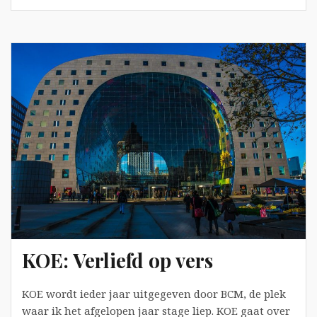
the
Giant
voor
Muziek.nl
(juni
2014)
KOE: Verliefd op vers
KOE wordt ieder jaar uitgegeven door BCM, de plek
waar ik het afgelopen jaar stage liep. KOE gaat over